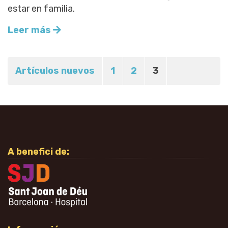
estar en familia.
Leer más
Artículos nuevos
1
2
3
A benefici de: