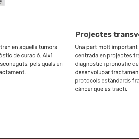
Projectes transv
ntren en aquells tumors
Una part molt important d
stic de curació. Així
centrada en projectes tra
sconeguts, pels quals en
diagnòstic i pronòstic de
tractament.
desenvolupar tractaments
protocols estàndards fr
càncer que es tracti.