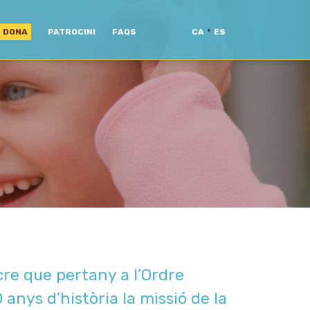
·
DONA
PATROCINI
FAQS
CA
ES
re que pertany a l’Ordre
nys d’història la missió de la