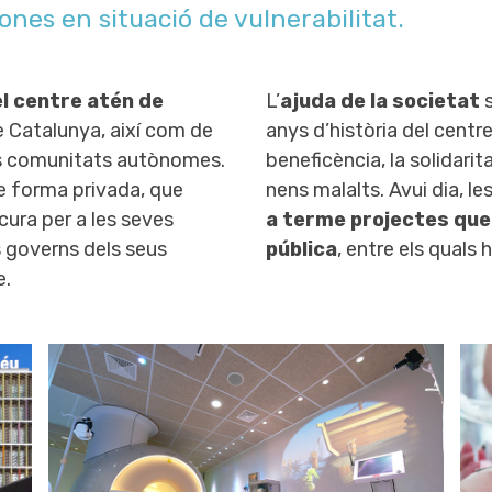
sones en situació de vulnerabilitat.
el centre atén de
L’
ajuda de la societat
s
e Catalunya, així com de
anys d’història del centre
es comunitats autònomes.
beneficència, la solidarit
e forma privada, que
nens malalts. Avui dia, l
 cura per a les seves
a terme projectes que
s governs dels seus
pública
, entre els quals 
e.