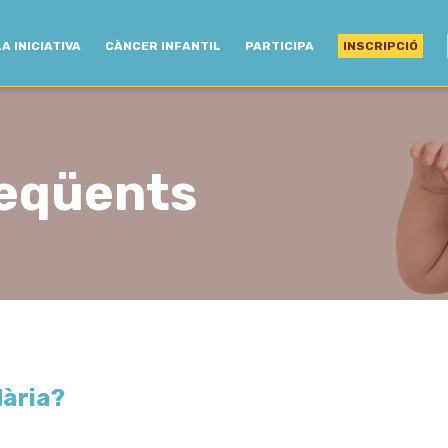
LA INICIATIVA
CÀNCER INFANTIL
PARTICIPA
INSCRIPCIÓ
reqüents
dària?