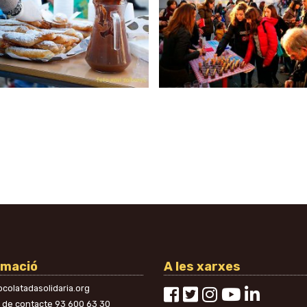
rmació
A les xarxes
colatadasolidaria.org
n de contacte
93 600 63 30