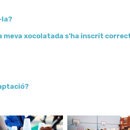
-la?
 meva xocolatada s'ha inscrit corre
captació?