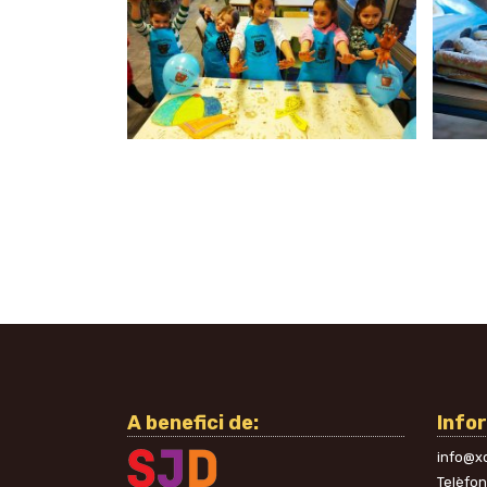
A benefici de:
Info
info@xo
Telèfo