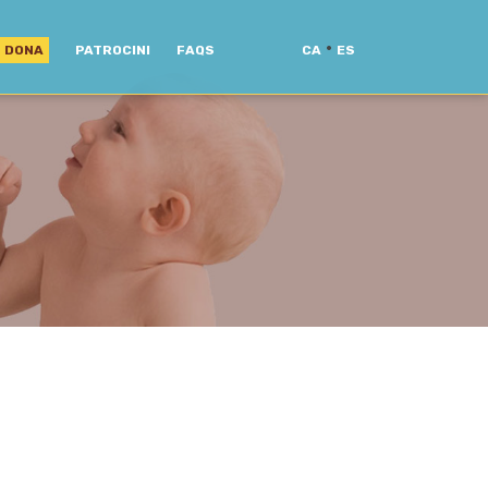
·
DONA
PATROCINI
FAQS
CA
ES