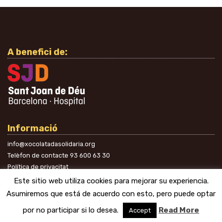
A benefici de:
Informació
info@xocolatadasolidaria.org
Telèfon de contacte
93 600 63 30
Política de privacitat
A les xarxes
Este sitio web utiliza cookies para mejorar su experiencia.
Asumiremos que está de acuerdo con esto, pero puede optar
por no participar si lo desea.
Read More
Accept