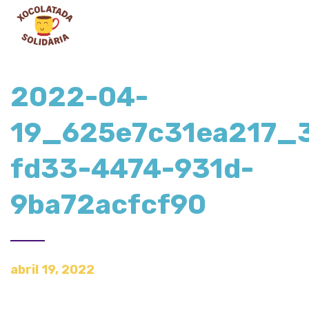
2022-04-
19_625e7c31ea217_
fd33-4474-931d-
9ba72acfcf90
abril 19, 2022