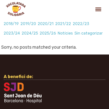
2018/19
2019/20
2020/21
2021/22
2022/23
2023/24
2024/25
2025/26
Notícies
Sin categorizar
Sorry, no posts matched your criteria.
A benefici de: