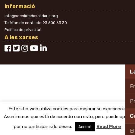
Informació
info@xocolatadasolidaria.org
Telèfon de contacte
93 600 63 30
Política de privacitat
A les xarxes
La
En
Pr
Este sitio web utiliza cookies para mejorar su experiencia.
C
Asumiremos que está de acuerdo con esto, pero puede optar
por no participar si lo desea.
Read More
Accept
El