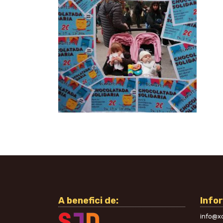
A benefici de:
Info
info@xo