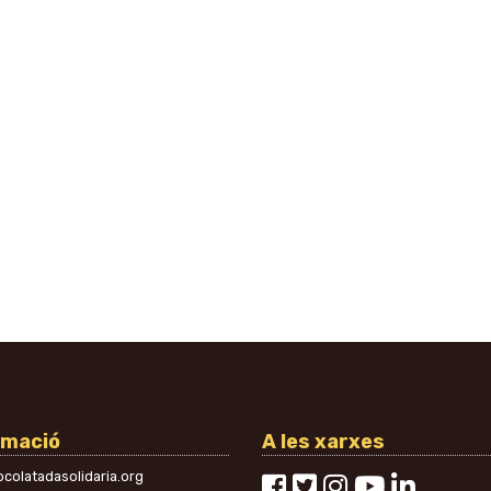
rmació
A les xarxes
colatadasolidaria.org