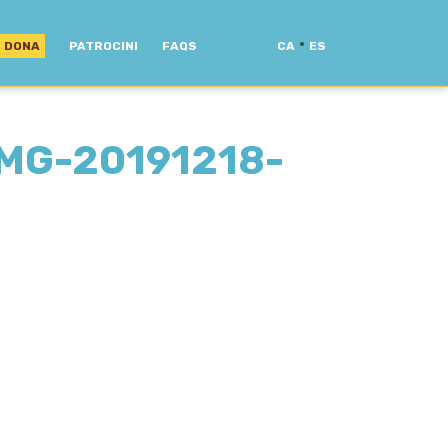
·
DONA
PATROCINI
FAQS
CA
ES
MG-20191218-