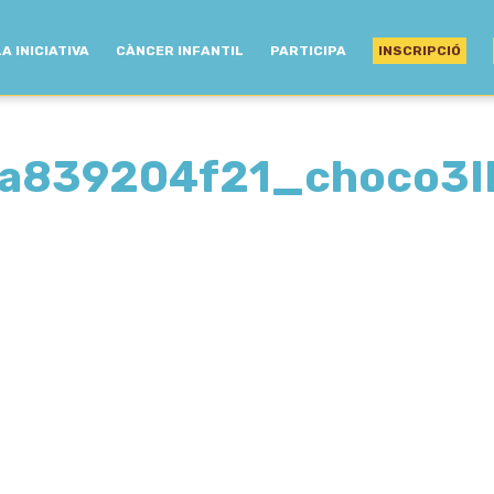
LA INICIATIVA
CÀNCER INFANTIL
PARTICIPA
INSCRIPCIÓ
fa839204f21_choco3I