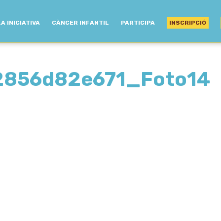
LA INICIATIVA
CÀNCER INFANTIL
PARTICIPA
INSCRIPCIÓ
2856d82e671_Foto14