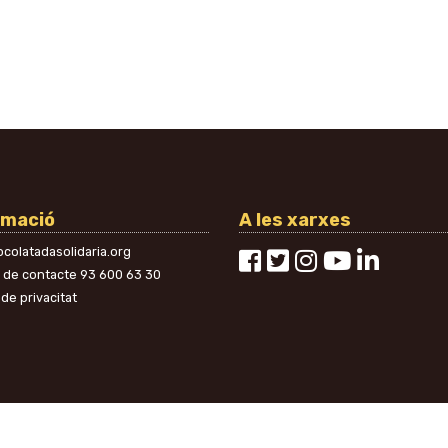
rmació
A les xarxes
colatadasolidaria.org
n de contacte
93 600 63 30
 de privacitat