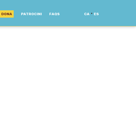
·
DONA
PATROCINI
FAQS
CA
ES