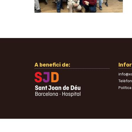
A benefici de:
Info
info@xo
Telèfo
Política