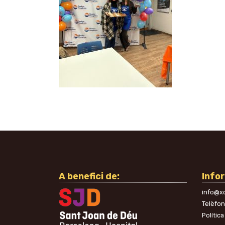
A benefici de:
Info
info@xo
Telèfo
Política