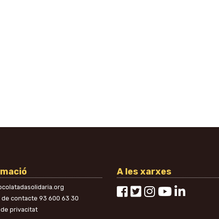
rmació
A les xarxes
colatadasolidaria.org
n de contacte
93 600 63 30
 de privacitat