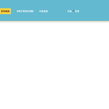
·
DONA
PATROCINI
FAQS
CA
ES