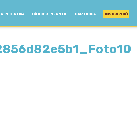
LA INICIATIVA
CÀNCER INFANTIL
PARTICIPA
INSCRIPCIÓ
2856d82e5b1_Foto10