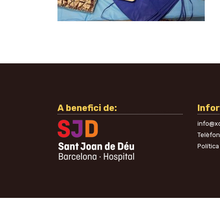
A benefici de:
Info
info@xo
Telèfo
Política