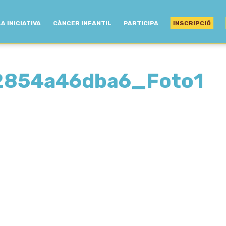
LA INICIATIVA
CÀNCER INFANTIL
PARTICIPA
INSCRIPCIÓ
2854a46dba6_Foto1