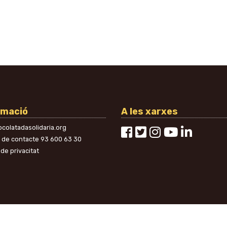
rmació
A les xarxes
colatadasolidaria.org
n de contacte
93 600 63 30
 de privacitat