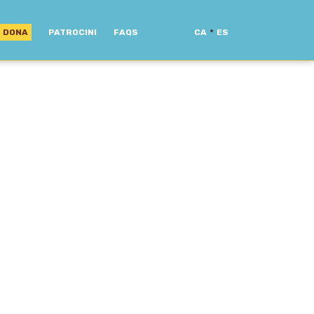
·
DONA
PATROCINI
FAQS
CA
ES