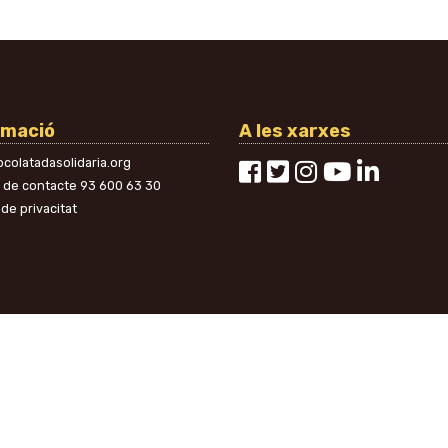
rmació
A les xarxes
colatadasolidaria.org
n de contacte
93 600 63 30
 de privacitat