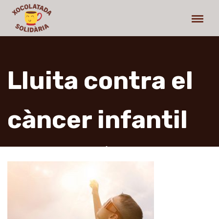
Lluita contra el
càncer infantil
La xocolatada solidària