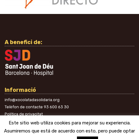
A benefici de:
Informació
info@xocolatadasolidaria.org
Telèfon de contacte
93 600 63 30
Política de privacitat
A les xarxes
Este sitio web utiliza cookies para mejorar su experiencia.
Asumiremos que está de acuerdo con esto, pero puede optar