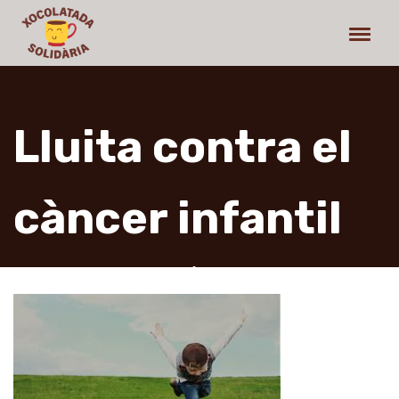
Lluita contra el
càncer infantil
La xocolatada solidària