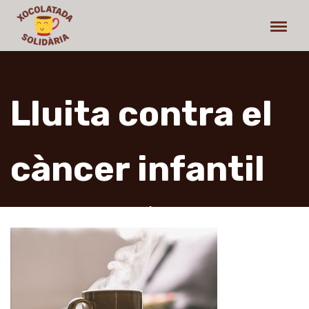
Lluita contra el
càncer infantil
La xocolatada solidària