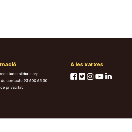
rmació
A les xarxes
colatadasolidaria.org
n de contacte
93 600 63 30
 de privacitat