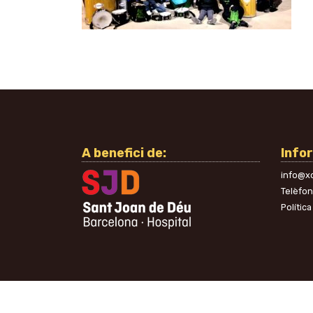
A benefici de:
Info
info@xo
Telèfo
Política