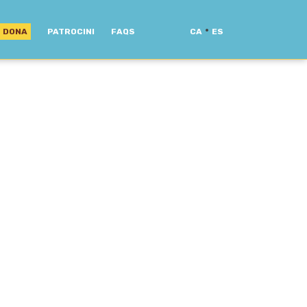
·
DONA
PATROCINI
FAQS
CA
ES