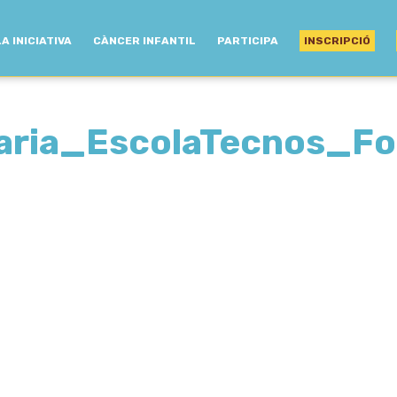
LA INICIATIVA
CÀNCER INFANTIL
PARTICIPA
INSCRIPCIÓ
daria_EscolaTecnos_F