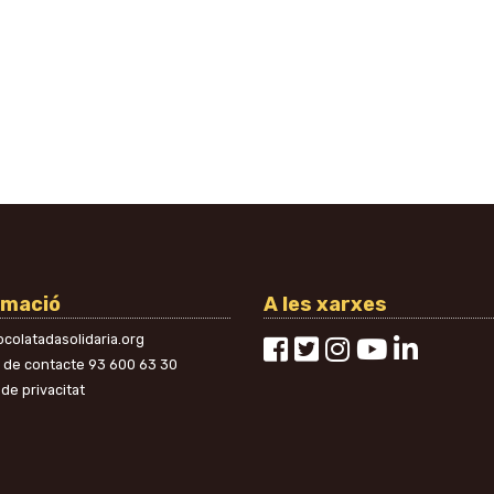
rmació
A les xarxes
colatadasolidaria.org
n de contacte
93 600 63 30
 de privacitat