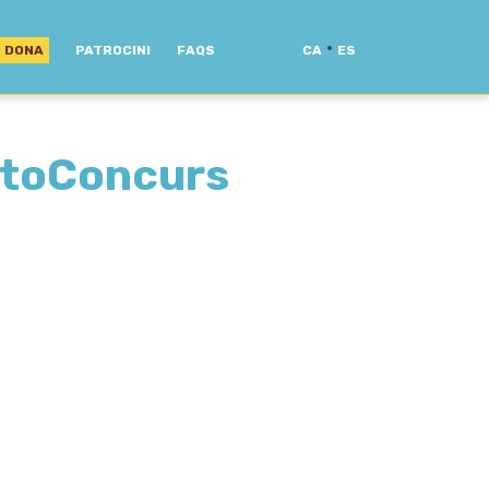
·
DONA
PATROCINI
FAQS
CA
ES
otoConcurs