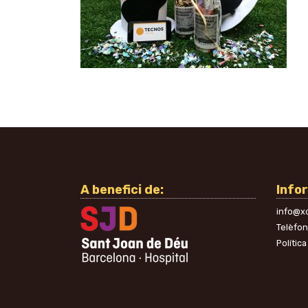
A benefici de:
Info
info@xo
Telèfo
Política