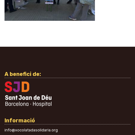
A benefici de:
Informació
info@xocolatadasolidaria.org