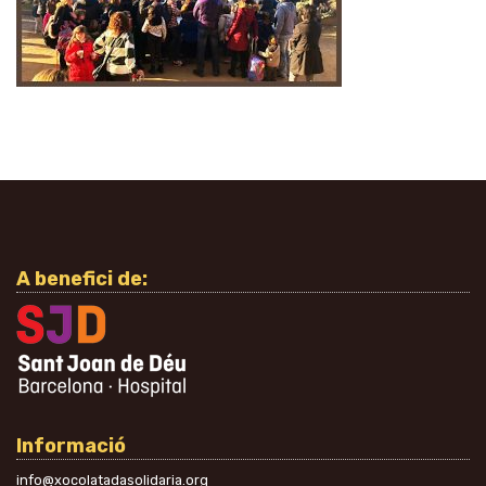
A benefici de:
Informació
info@xocolatadasolidaria.org