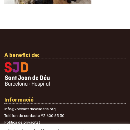
A benefici de:
Informació
info@xocolatadasolidaria.org
Telèfon de contacte
93 600 63 30
Política de privacitat
A les xarxes