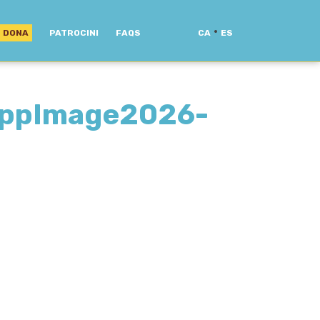
·
DONA
PATROCINI
FAQS
CA
ES
ppImage2026-