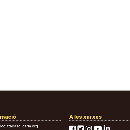
rmació
A les xarxes
colatadasolidaria.org