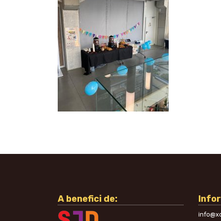
A benefici de:
Info
info@xo