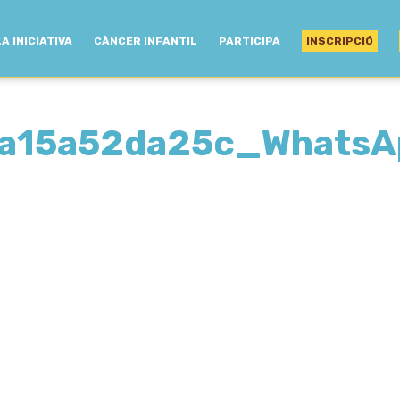
LA INICIATIVA
CÀNCER INFANTIL
PARTICIPA
INSCRIPCIÓ
a15a52da25c_WhatsA
7