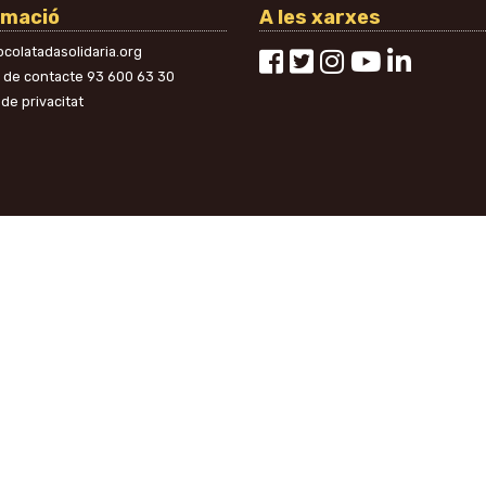
rmació
A les xarxes
colatadasolidaria.org
n de contacte
93 600 63 30
 de privacitat