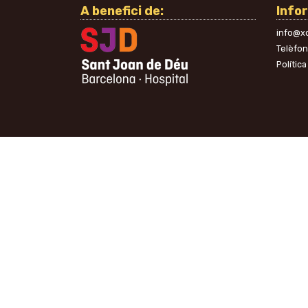
A benefici de:
Info
info@xo
Telèfo
Política