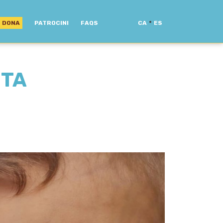
·
DONA
PATROCINI
FAQS
CA
ES
ETA