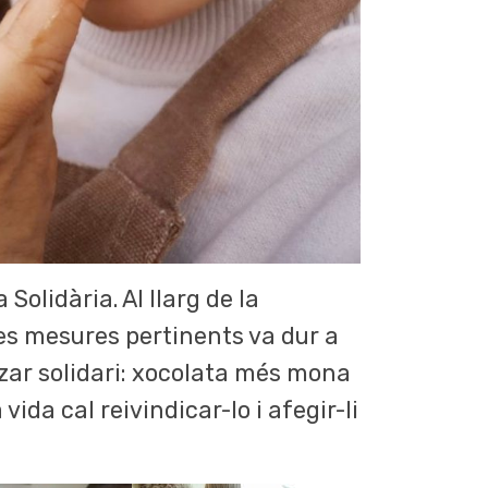
olidària. Al llarg de la
s mesures pertinents va dur a
zar solidari: xocolata més mona
ida cal reivindicar-lo i afegir-li