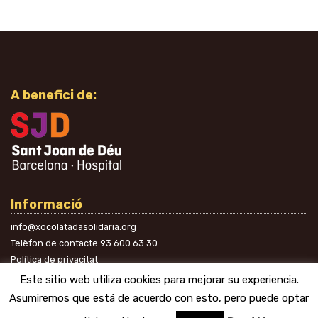
A benefici de:
Informació
info@xocolatadasolidaria.org
Telèfon de contacte
93 600 63 30
Política de privacitat
A les xarxes
Este sitio web utiliza cookies para mejorar su experiencia.
Asumiremos que está de acuerdo con esto, pero puede optar