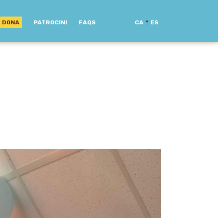
·
DONA
PATROCINI
FAQS
CA
ES