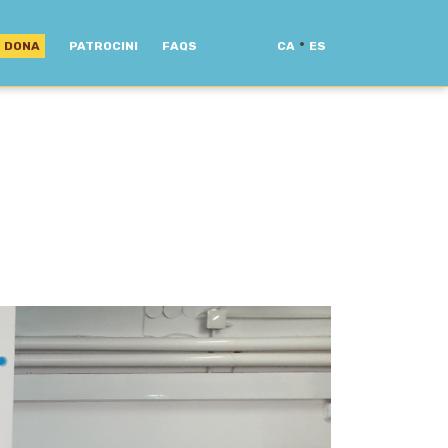
·
DONA
PATROCINI
FAQS
CA
ES