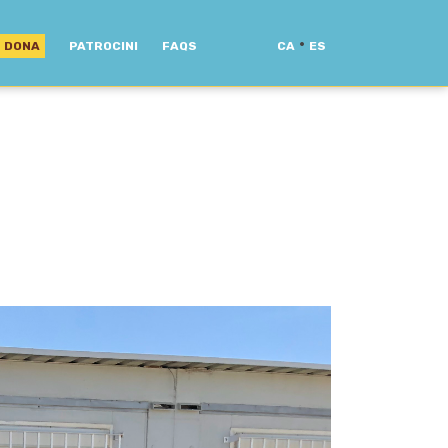
·
DONA
PATROCINI
FAQS
CA
ES