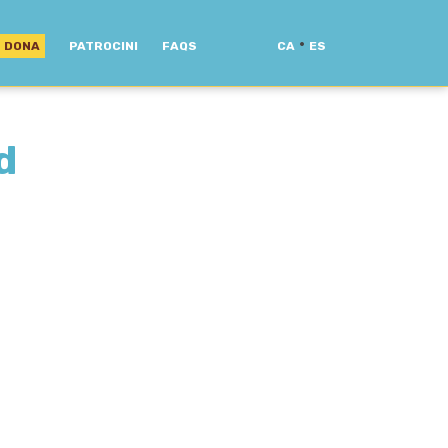
·
DONA
PATROCINI
FAQS
CA
ES
d