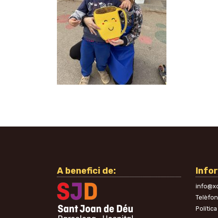
A benefici de:
Info
info@xo
Telèfo
Política