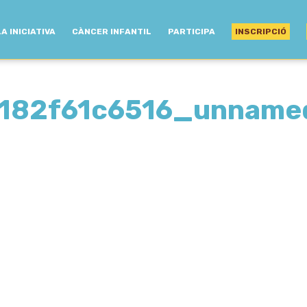
LA INICIATIVA
CÀNCER INFANTIL
PARTICIPA
INSCRIPCIÓ
182f61c6516_unname