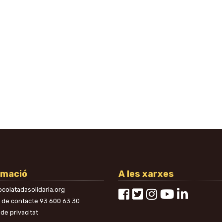
rmació
A les xarxes
colatadasolidaria.org
n de contacte
93 600 63 30
 de privacitat