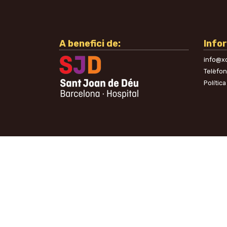
A benefici de:
Info
info@xo
Telèfo
Política