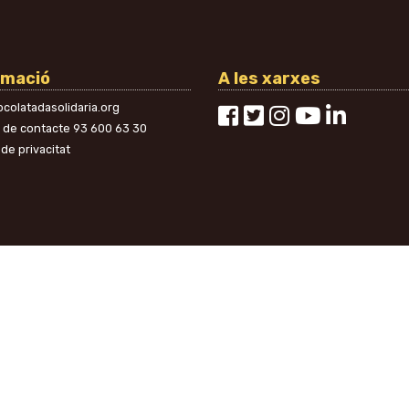
rmació
A les xarxes
colatadasolidaria.org
n de contacte
93 600 63 30
 de privacitat