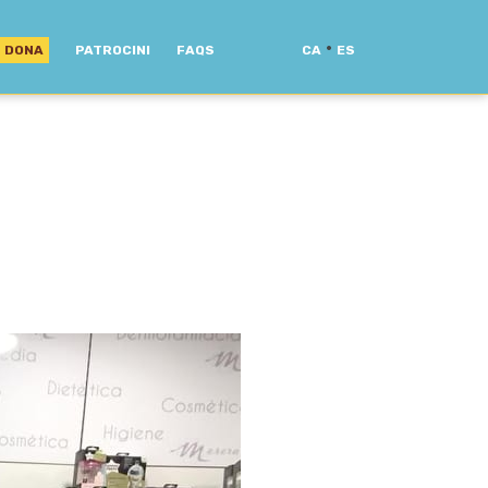
·
DONA
PATROCINI
FAQS
CA
ES