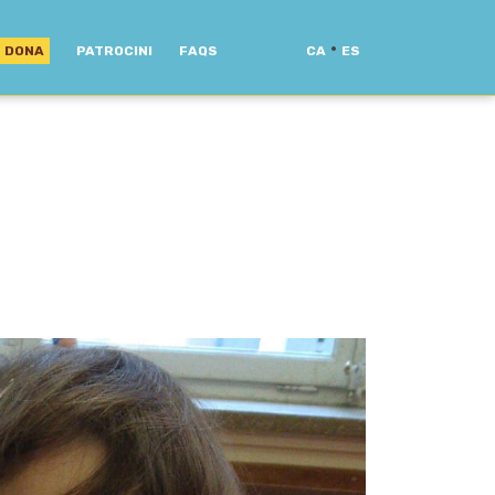
·
DONA
PATROCINI
FAQS
CA
ES