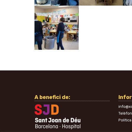
A benefici de:
Info
info@xo
Telèfo
Política