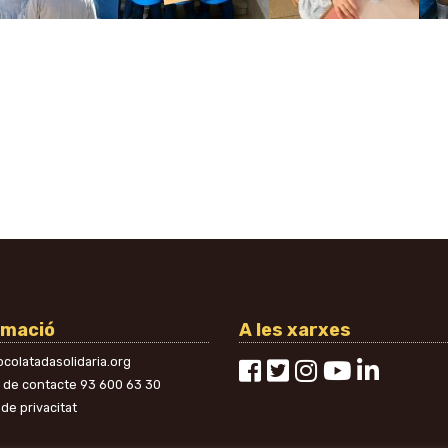
rmació
A les xarxes
colatadasolidaria.org
n de contacte
93 600 63 30
 de privacitat