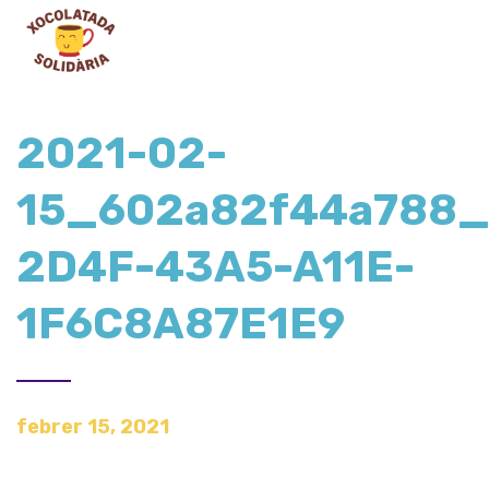
2021-02-
15_602a82f44a788
2D4F-43A5-A11E-
1F6C8A87E1E9
febrer 15, 2021