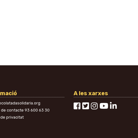
rmació
A les xarxes
colatadasolidaria.org
n de contacte
93 600 63 30
 de privacitat