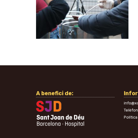
A benefici de:
Info
info@xo
Telèfo
Política