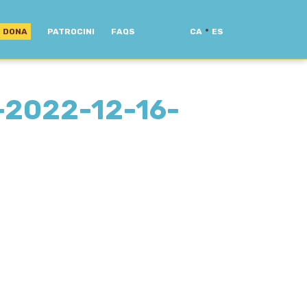
·
DONA
PATROCINI
FAQS
CA
ES
2022-12-16-