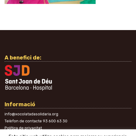
A benefici de:
Informació
info@xocolatadasolidaria.org
Telèfon de contacte
93 600 63 30
Política de privacitat
A les xarxes