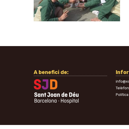
A benefici de:
Info
info@xo
Telèfo
Política