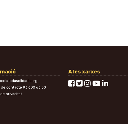
rmació
A les xarxes
colatadasolidaria.org
n de contacte
93 600 63 30
 de privacitat