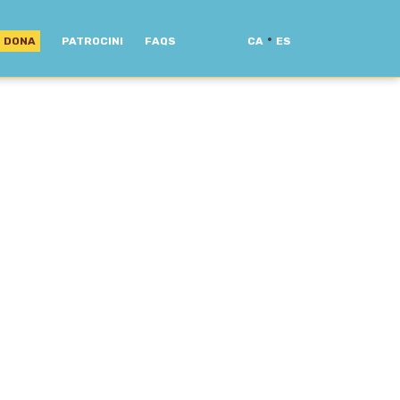
·
DONA
PATROCINI
FAQS
CA
ES