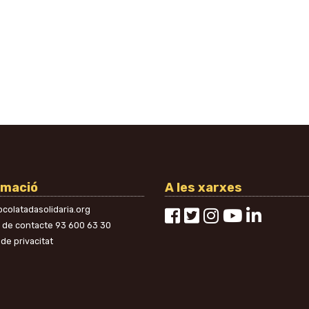
rmació
A les xarxes
colatadasolidaria.org
n de contacte
93 600 63 30
 de privacitat