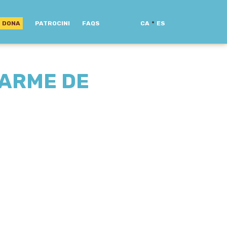
·
DONA
PATROCINI
FAQS
CA
ES
CARME DE