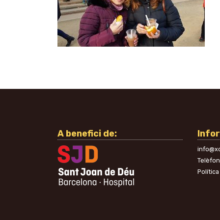
A benefici de:
Info
info@xo
Telèfo
Política