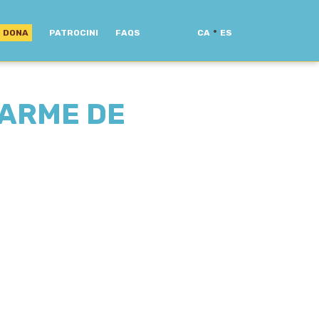
·
DONA
PATROCINI
FAQS
CA
ES
CARME DE