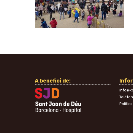
A benefici de:
Info
info@xo
Telèfo
Política