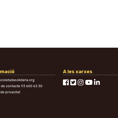
rmació
A les xarxes
colatadasolidaria.org
n de contacte
93 600 63 30
 de privacitat