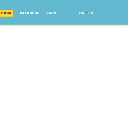
·
DONA
PATROCINI
FAQS
CA
ES