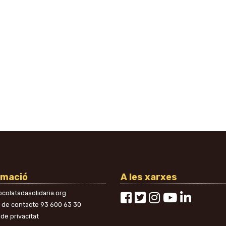
rmació
A les xarxes
colatadasolidaria.org
n de contacte
93 600 63 30
 de privacitat