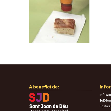
A benefici de:
Info
info@xo
Telèfo
Política