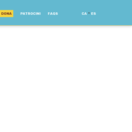
·
DONA
PATROCINI
FAQS
CA
ES