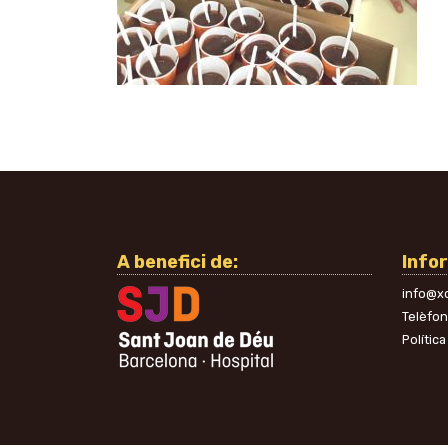
A benefici de:
Info
info@xo
Telèfo
Política