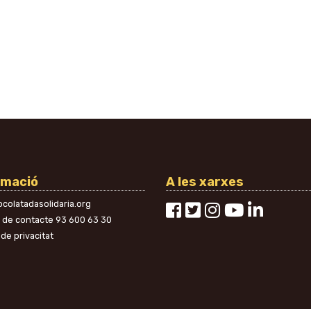
rmació
A les xarxes
colatadasolidaria.org
n de contacte
93 600 63 30
 de privacitat