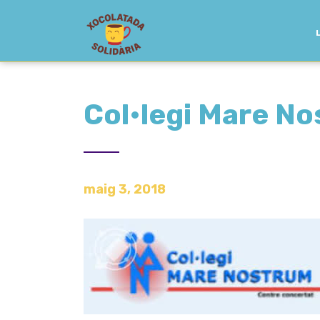
Col•legi Mare N
maig 3, 2018