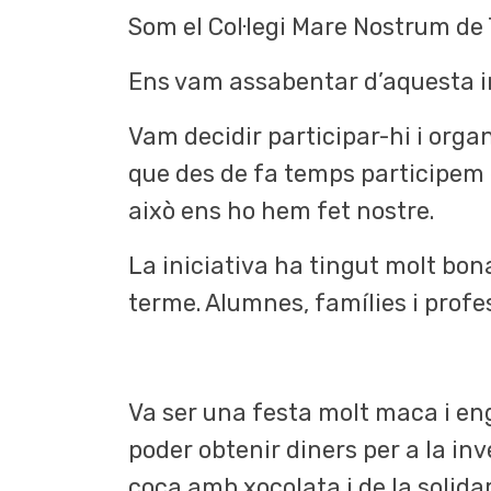
Som el Col·legi Mare Nostrum de
Ens vam assabentar d’aquesta ini
Vam decidir participar-hi i organ
que des de fa temps participem en
això ens ho hem fet nostre.
La iniciativa ha tingut molt bona
terme. Alumnes, famílies i profe
Va ser una festa molt maca i engr
poder obtenir diners per a la in
coca amb xocolata i de la solidar