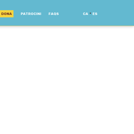
·
DONA
PATROCINI
FAQS
CA
ES