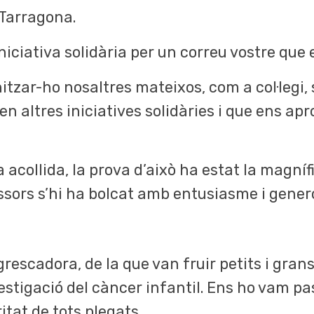
 Tarragona.
ciativa solidària per un correu vostre que 
itzar-ho nosaltres mateixos, com a col·legi, 
 altres iniciatives solidàries i que ens aprop
 acollida, la prova d’això ha estat la magní
ssors s’hi ha bolcat amb entusiasme i genero
escadora, de la que van fruir petits i grans
vestigació del càncer infantil. Ens ho vam pa
itat de tots plegats.