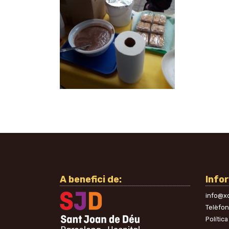
A benefici de:
Info
info@xo
Telèfo
Política