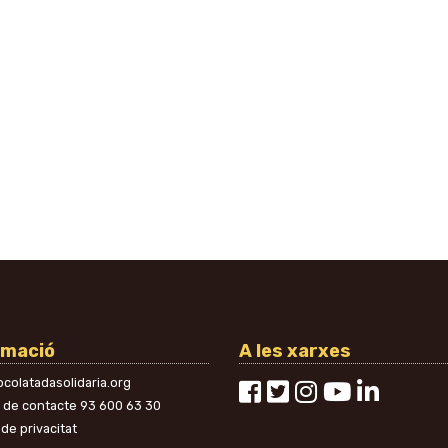
rmació
A les xarxes
colatadasolidaria.org
n de contacte
93 600 63 30
 de privacitat