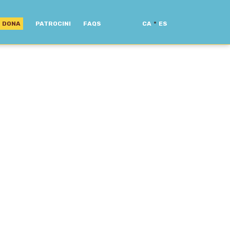
·
DONA
PATROCINI
FAQS
CA
ES