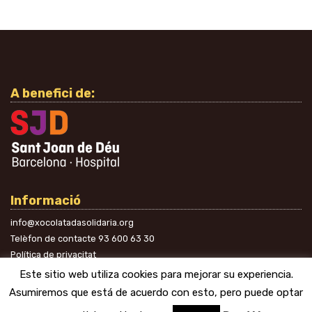
A benefici de:
Informació
info@xocolatadasolidaria.org
Telèfon de contacte
93 600 63 30
Política de privacitat
A les xarxes
Este sitio web utiliza cookies para mejorar su experiencia.
Asumiremos que está de acuerdo con esto, pero puede optar