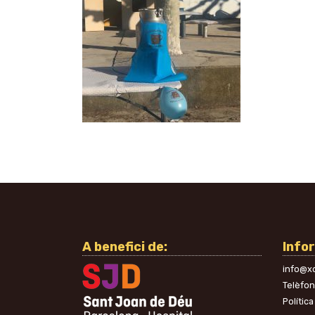
A benefici de:
Info
info@xo
Telèfo
Política