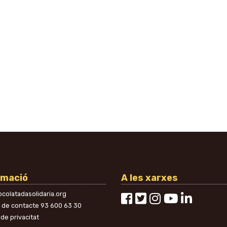
rmació
A les xarxes
colatadasolidaria.org
n de contacte
93 600 63 30
 de privacitat