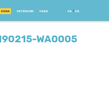
·
DONA
PATROCINI
FAQS
CA
ES
190215-WA0005