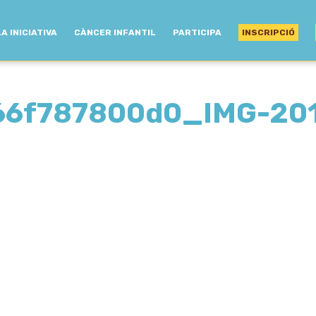
LA INICIATIVA
CÀNCER INFANTIL
PARTICIPA
INSCRIPCIÓ
66f787800d0_IMG-20