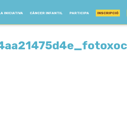
LA INICIATIVA
CÀNCER INFANTIL
PARTICIPA
INSCRIPCIÓ
4aa21475d4e_fotoxoc