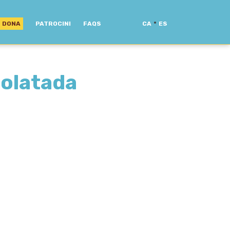
·
DONA
PATROCINI
FAQS
CA
ES
olatada