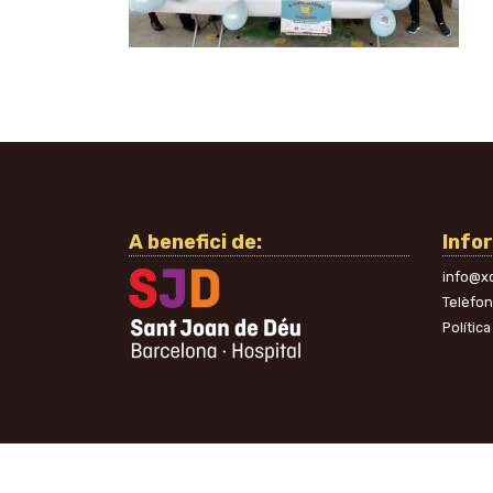
A benefici de:
Info
info@xo
Telèfo
Política