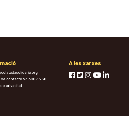
rmació
A les xarxes
colatadasolidaria.org
n de contacte
93 600 63 30
 de privacitat