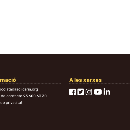
rmació
A les xarxes
colatadasolidaria.org
n de contacte
93 600 63 30
 de privacitat