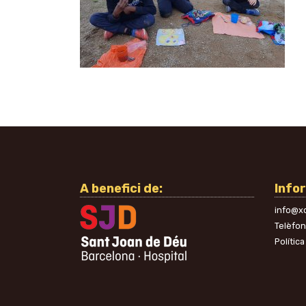
A benefici de:
Info
info@xo
Telèfo
Política