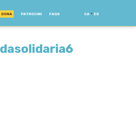
·
DONA
PATROCINI
FAQS
CA
ES
asolidaria6