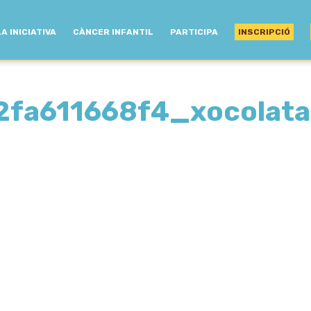
LA INICIATIVA
CÀNCER INFANTIL
PARTICIPA
INSCRIPCIÓ
fa611668f4_xocolatad