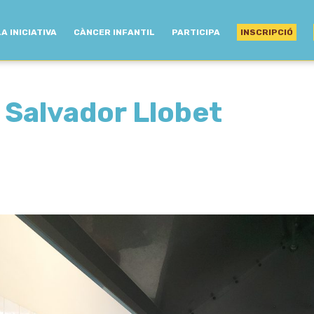
LA INICIATIVA
CÀNCER INFANTIL
PARTICIPA
INSCRIPCIÓ
 Salvador Llobet