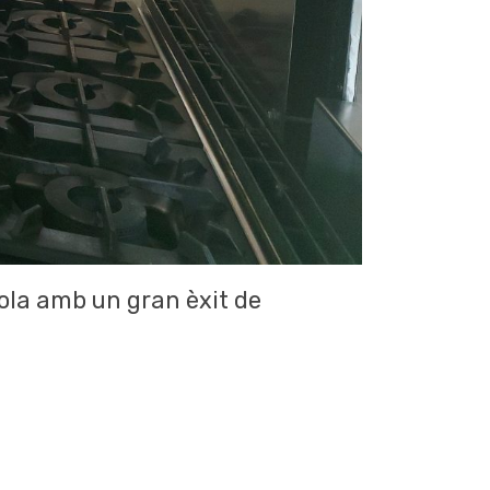
cola amb un gran èxit de