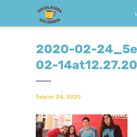
2020-02-24_5e
02-14at12.27.2
febrer 24, 2020