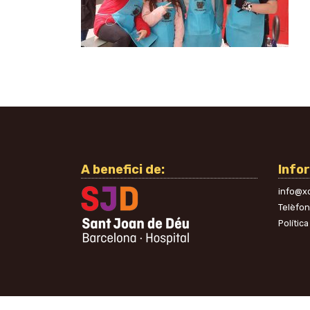
A benefici de:
Info
info@xo
Telèfo
Política