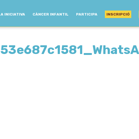
LA INICIATIVA
CÀNCER INFANTIL
PARTICIPA
INSCRIPCIÓ
53e687c1581_WhatsA
0