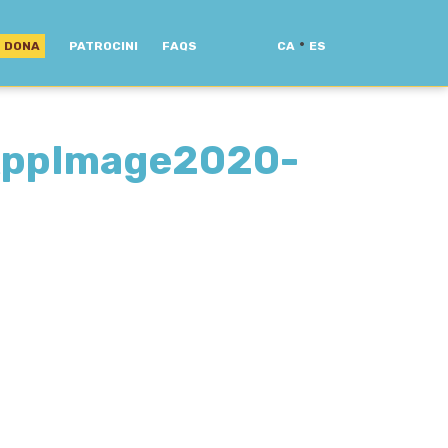
·
DONA
PATROCINI
FAQS
CA
ES
ppImage2020-