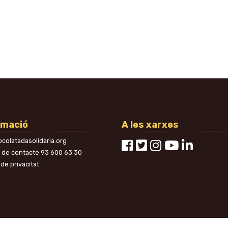
rmació
A les xarxes
colatadasolidaria.org
n de contacte
93 600 63 30
 de privacitat