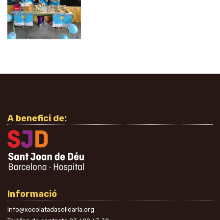
A benefici de:
Informació
info@xocolatadasolidaria.org