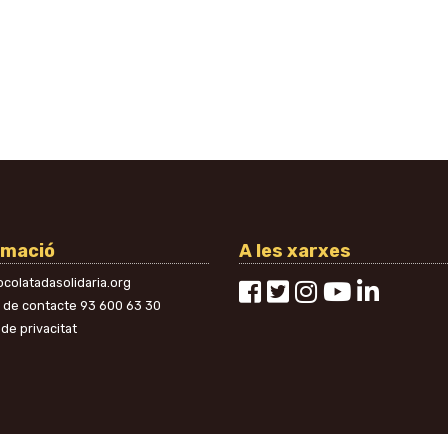
rmació
A les xarxes
colatadasolidaria.org
n de contacte
93 600 63 30
 de privacitat