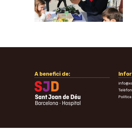
A benefici de:
Info
info@xo
Telèfo
Política