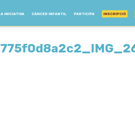
LA INICIATIVA
CÀNCER INFANTIL
PARTICIPA
INSCRIPCIÓ
775f0d8a2c2_IMG_2