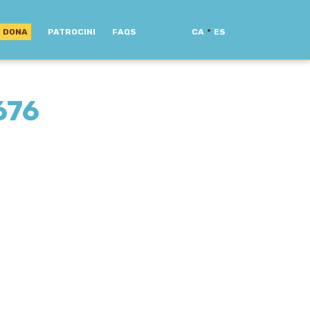
·
DONA
PATROCINI
FAQS
CA
ES
676