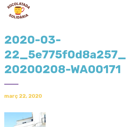
2020-03-
22_5e775f0d8a257_
20200208-WA00171
març 22, 2020